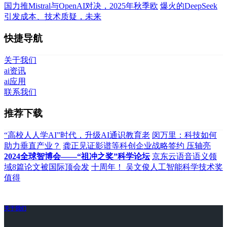
国力推Mistral与OpenAI对决，2025年秋季欧
爆火的DeepSeek
引发成本、技术质疑，未来
快捷导航
关于我们
ai资讯
ai应用
联系我们
推荐下载
“高校人人学AI”时代，升级AI通识教育老
闵万里：科技如何
助力垂直产业？
龚正见证影谱等科创企业战略签约 压轴亮
2024全球智博会——“祖冲之奖”科学论坛
京东云语音语义领
域8篇论文被国际顶会发
十周年！ 吴文俊人工智能科学技术奖
值得
关于我们