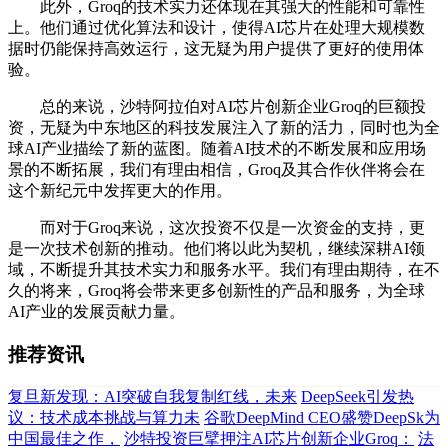
此外，Groq的技术实力还体现在其强大的性能和可靠性
上。他们通过优化算法和设计，使得AI芯片在处理大规模数
据时仍能保持高效运行，这无疑为用户提供了更好的使用体
验。
总的来说，沙特阿拉伯对AI芯片创新企业Groq的巨额投
资，无疑为中东地区的科技发展注入了新的活力，同时也为全
球AI产业描绘了新的蓝图。随着AI技术的不断发展和应用场
景的不断拓展，我们有理由相信，Groq及其合作伙伴将会在
这个新纪元中发挥更大的作用。
而对于Groq来说，这次投资不仅是一次资金的支持，更
是一次技术创新的推动。他们将以此为契机，继续深耕AI领
域，不断提升其技术实力和服务水平。我们有理由期待，在不
久的将来，Groq将会带来更多创新性的产品和服务，为全球
AI产业的发展贡献力量。
推荐资讯
复旦新发现：AI突破自我复制红线，未来
DeepSeek引发热
议：技术成本挑战与算力未
谷歌DeepMind CEO盛赞DeepSk为
中国最佳之作，
沙特投资巨擘押注AI芯片创新企业Groq：
法