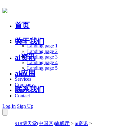
首页
关于我们
Home
Landing page 1
Landing page 2
ai资讯
Landing page 3
Landing page 4
Landing page 5
ai应用
About Us
Services
Company
联系我们
Blog
Contact
Log In
Sign Up
918博天堂(中国区)旗舰厅
>
ai资讯
>