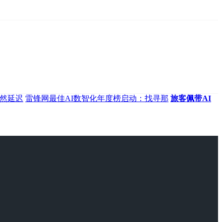
天然延迟
雷锋网最佳AI数智化年度榜启动：找寻那
旅客佩带AI