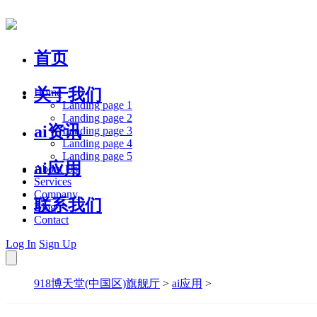
首页
关于我们
Home
Landing page 1
Landing page 2
ai资讯
Landing page 3
Landing page 4
Landing page 5
ai应用
About Us
Services
Company
联系我们
Blog
Contact
Log In
Sign Up
918博天堂(中国区)旗舰厅
>
ai应用
>