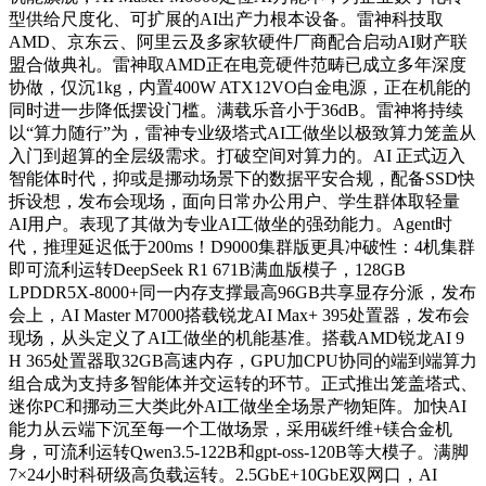
型供给尺度化、可扩展的AI出产力根本设备。雷神科技取
AMD、京东云、阿里云及多家软硬件厂商配合启动AI财产联
盟合做典礼。雷神取AMD正在电竞硬件范畴已成立多年深度
协做，仅沉1kg，内置400W ATX12VO白金电源，正在机能的
同时进一步降低摆设门槛。满载乐音小于36dB。雷神将持续
以“算力随行”为，雷神专业级塔式AI工做坐以极致算力笼盖从
入门到超算的全层级需求。打破空间对算力的。AI 正式迈入
智能体时代，抑或是挪动场景下的数据平安合规，配备SSD快
拆设想，发布会现场，面向日常办公用户、学生群体取轻量
AI用户。表现了其做为专业AI工做坐的强劲能力。Agent时
代，推理延迟低于200ms！D9000集群版更具冲破性：4机集群
即可流利运转DeepSeek R1 671B满血版模子，128GB
LPDDR5X-8000+同一内存支撑最高96GB共享显存分派，发布
会上，AI Master M7000搭载锐龙AI Max+ 395处置器，发布会
现场，从头定义了AI工做坐的机能基准。搭载AMD锐龙AI 9
H 365处置器取32GB高速内存，GPU加CPU协同的端到端算力
组合成为支持多智能体并交运转的环节。正式推出笼盖塔式、
迷你PC和挪动三大类此外AI工做坐全场景产物矩阵。加快AI
能力从云端下沉至每一个工做场景，采用碳纤维+镁合金机
身，可流利运转Qwen3.5-122B和gpt-oss-120B等大模子。满脚
7×24小时科研级高负载运转。2.5GbE+10GbE双网口，AI