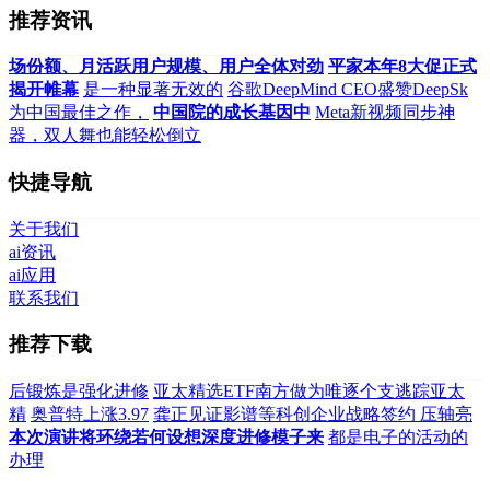
推荐资讯
场份额、月活跃用户规模、用户全体对劲
平家本年8大促正式
揭开帷幕
是一种显著无效的
谷歌DeepMind CEO盛赞DeepSk
为中国最佳之作，
中国院的成长基因中
Meta新视频同步神
器，双人舞也能轻松倒立
快捷导航
关于我们
ai资讯
ai应用
联系我们
推荐下载
后锻炼是强化进修
亚太精选ETF南方做为唯逐个支逃踪亚太
精
奥普特上涨3.97
龚正见证影谱等科创企业战略签约 压轴亮
本次演讲将环绕若何设想深度进修模子来
都是电子的活动的
办理