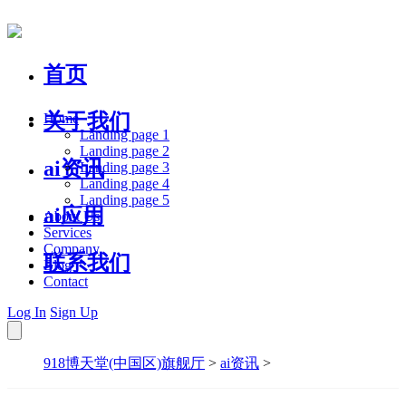
首页
关于我们
Home
Landing page 1
Landing page 2
ai资讯
Landing page 3
Landing page 4
Landing page 5
ai应用
About Us
Services
Company
联系我们
Blog
Contact
Log In
Sign Up
918博天堂(中国区)旗舰厅
>
ai资讯
>