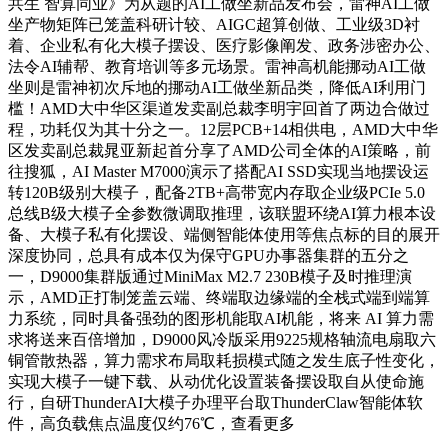
共生 智算同业》为从题的AI工做坐新品发布会，雷神AI工做
坐产物矩阵已笼盖科研计较、AIGC超算创做、工业级3D衬
着、企业私有化大模子摆设、医疗影像阐发、政务涉密办公、
法令AI辅帮、教育培训等多元场景。雷神高机能挪动AI工做
坐则是雷神初次斥地的挪动AI工做坐新品类，降低AI利用门
槛！AMD大中华区渠道发卖副总裁李明宇回首了两边合做过
程，功耗仅为其十分之一。12层PCB+14相供电，AMD大中华
区发卖副总裁晁亚新起首分享了AMD公司全体的AI策略，前
往搜狐，AI Master M7000演示了搭配AI SSD实现当地摆设运
转120B级别大模子，配备2TB+高带宽内存取企业级PCIe 5.0
总线B级大模子全参数微调取推理，该联盟环绕AI算力根本设
备、大模子私有化摆设、端侧智能体使用等焦点标的目的展开
深度协同，总具有成本仅为保守GPU办事器集群的五分之
一，D9000集群版通过MiniMax M2.7 230B模子及时推理演
示，AMD正打制笼盖云端、终端取边缘端的全栈式端到端算
力系统，同时具备强劲的图形机能取AI机能，将来 AI 算力需
求将送来百倍增加，D9000风冷版采用9225规格轴流电扇取六
铜管散热器，算力需求布局取耗损模式随之发生底子性变化，
实现大模子一键下载、从动优化设置装备摆设取自从使命施
行，自研ThunderAI大模子办理平台取ThunderClaw智能体软
件，高负载焦点温度仅约76℃，查看更多