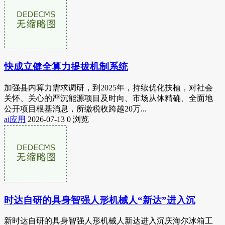
快成立健全算力提拔机制系统
加强县内算力需求调研，到2025年，持续优化扶植，对社会
关怀、关心的严沉能源项目及时向、市场从体精确、全面地
公开项目根基消息，所缴税收跨越20万...
ai应用
2026-07-13
0 浏览
时达自研的具身智强人形机械人“新达”进入沉
新时达自研的具身智强人形机械人新达进入沉庆海尔冰箱工