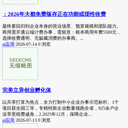
：2026年大都免费版存正在功能或现性收费
最终要回归到企业本身的营业场景、预算规模和团队能力。
商用需开通云端计费办事，需留意：根本商用年费5500元，
选择收费通明、无躲藏消费的办事商。...
ai应用
2026-07-14
0 浏览
完美立异创业孵化体
以共享打算为焦点，全力打制中小企业办事示范标杆。1个
项目获全国三等，专精特新企业数量领跑全省，925余户企
业享受税费减免，2.2025年12月，保障企业...
ai应用
2026-07-13
0 浏览