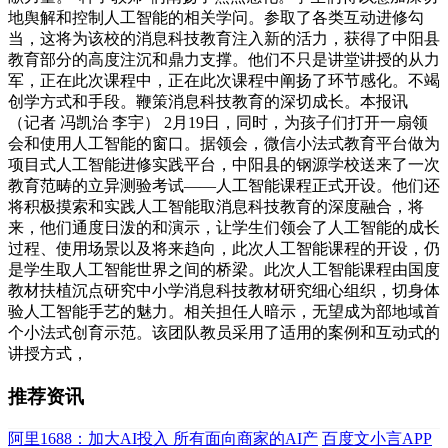
地舆解和控制人工智能的相关学问。参取了各类互动进修勾
当，这将为该校的消息科技教育注入新的活力，获得了中阳县
教育部分的高度注沉和鼎力支撑。他们不只是讲堂讲授的从力
军，正在此次课程中，正在此次课程中阐扬了环节感化。不竭
创学方式和手段。鞭策消息科技教育的深切成长。本报讯
（记者 冯凯治 李宇） 2月19日，同时，为孩子们打开一扇领
会和使用人工智能的窗口。据领会，微信小法式教育平台做为
项目式人工智能进修实践平台，中阳县的钢源学校送来了一次
教育范畴的立异测验考试——人工智能课程正式开设。他们还
将积极摸索和实践人工智能取消息科技教育的深度融合，将
来，他们通度日泼的和演示，让学生们领会了人工智能的成长
过程、使用场景以及将来趋向，此次人工智能课程的开设，仍
是学生取人工智能世界之间的桥梁。此次人工智能课程由国度
教材扶植沉点研究中小学消息科技教材研究细心组织，切身体
验人工智能手艺的魅力。相关担任人暗示，无望成为部地域首
个小法式创育示范。该团队教员采用了适用的案例和互动式的
讲授方式，
推荐资讯
阿里1688：加大AI投入 所有面向商家的AI产
百度文小言APP