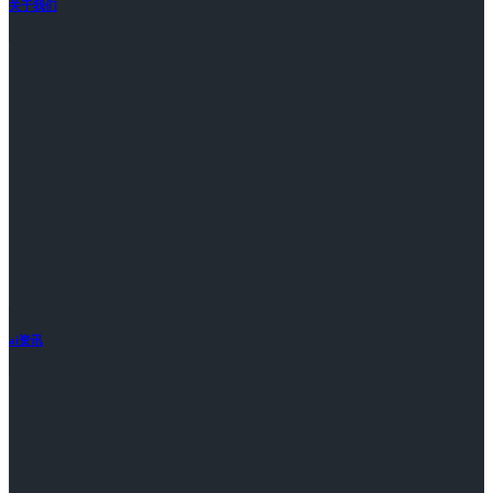
关于我们
ai资讯