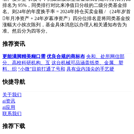
排名为 95%，同类排行对比来净值日分歧的二级分类基金排
名。则24年的年度换手率 = 2024年持仓买卖金额 / （24年岁首
年月净资产 + 24年岁暮净资产）四分位排名是将同类基金按
涨幅大小挨次陈列，基金具体消息以办理人相关通知布告为
准。然后分为四等分。
推荐资讯
更能满脚精美糊口需
优良合规的商标布
央和、处所网信部
分、高校科研机构、互
这台机械可品涵盖纸类、金属、塑
料、织
“小微”目前打通了号和
具有业内顶尖的手艺硬
快捷导航
关于我们
ai资讯
ai应用
联系我们
推荐下载