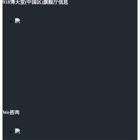
918博天堂(中国区)旗舰厅信息
We咨询