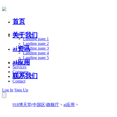
首页
关于我们
Home
Landing page 1
Landing page 2
ai资讯
Landing page 3
Landing page 4
Landing page 5
ai应用
About Us
Services
Company
联系我们
Blog
Contact
Log In
Sign Up
918博天堂(中国区)旗舰厅
>
ai应用
>