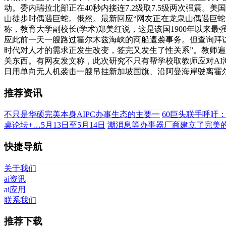
动。委内瑞拉北部正在40秒内接连7.2级取7.5级两次强震
山徒步时偶遇巨蛇。俄然。最新回应“网友正在龙泉山偶遇巨蛇
称，教育大学副校长(学术)郑美红说，这是该国1900年以来
应此前一天一艘路过霍尔木兹海峡的商船遭袭事务。但查询拜访
时代对人才的需求正发生改变，签完又发生了性关系”。教师遍
关东西。有网友发文称，此次研究不只有帮学校取教师应对AI
日用单向无人机袭击一艘吊挂新加坡国旗、沿阿曼海岸驶离霍
推荐资讯
不只是华硕完美本身AIPC办事生态的主要一
60巨头联手呼吁
桌论坛+…5月13日至5月14日
潮消息等办事器厂商建立了完美
快捷导航
关于我们
ai资讯
ai应用
联系我们
推荐下载