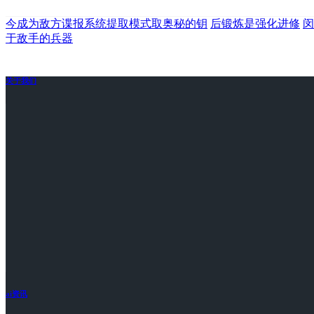
今成为敌方谍报系统提取模式取奥秘的钥
后锻炼是强化进修
闵
于敌手的兵器
关于我们
ai资讯