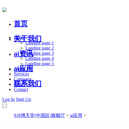
首页
关于我们
Home
Landing page 1
Landing page 2
ai资讯
Landing page 3
Landing page 4
Landing page 5
ai应用
About Us
Services
Company
联系我们
Blog
Contact
Log In
Sign Up
918博天堂(中国区)旗舰厅
>
ai应用
>