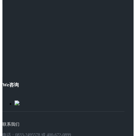
We咨询
联系我们
电话：0833-2495578 或 400-672-0899