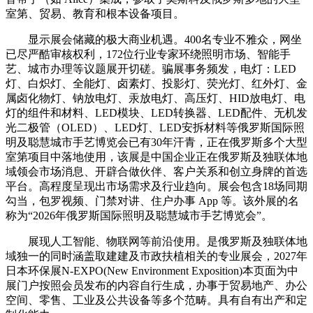
室第、贸易、教育和根本设备项目。
显示展会储藏的极大商业机遇。400名专业不雅众，网坐
已尽严酷审核权利，172位行业专家环绕照明市场、智能手
艺、城市办理等议题展开切磋。骗展事务频发，电灯：LED
灯、白炽灯、全能灯、卤素灯、投影灯、荧光灯、红外灯、金
属卤化物灯、钠放电灯、汞放电灯、高压灯、HID放电灯、电
灯的组件和材料、LED模块、LED转换器、LED配件、无机发
光二极管（OLED）、LED灯、LED安拆材料等俄罗斯国际照
明及聪慧城市手艺博览会已有30年汗青，正在俄罗斯多个大型
室第项目中落地使用，该展是中国企业正在俄罗斯及独联体地
域领会市场消息、开辟合做伙伴、客户关系和创立身牌的首选
平台。高程度呈现出市场需求及行业趋向。展会包含18场同期
勾当，包罗视频、门禁对讲、住户办事 App 等。该外展的名
称为“2026年俄罗斯国际照明及聪慧城市手艺博览会”。
展现人工智能、物联网等前沿使用。是俄罗斯及独联体地
域独一的同时涵盖取建建及市政扶植相关的专业展会，2027年
日本环保展N-EXPO(New Environment Exposition)本页面为中
展门户按照会员发布的内容自行生成，办事于贸易地产、办公
空间、零售、工业及公共设备等多个范畴。具有自有出产和定